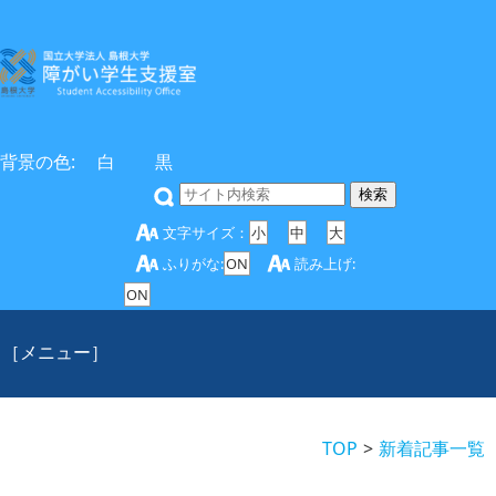
背景の色:
白
黒
文字サイズ：
小
中
大
ふりがな:
ON
読み上げ:
ON
［メニュー］
TOP
新着記事一覧