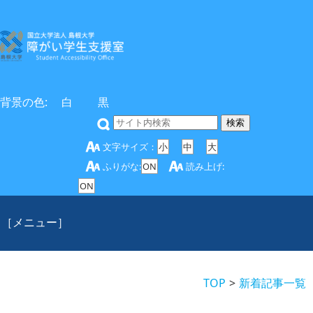
背景の色:
白
黒
文字サイズ：
小
中
大
ふりがな:
ON
読み上げ:
ON
［メニュー］
TOP
新着記事一覧