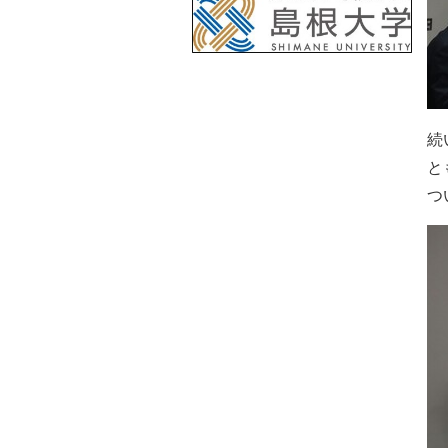
続
と
つ