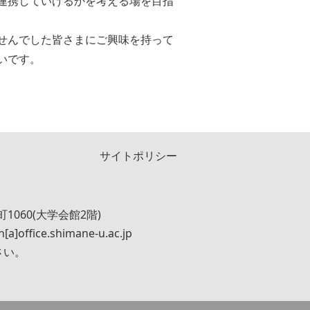
連携していけるかを考える場を目指
せんでした皆さまにご興味を持って
いです。
サイトポリシー
1060(大学会館2階)
n[a]office.shimane-u.ac.jp
さい。