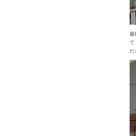
最
て
だ