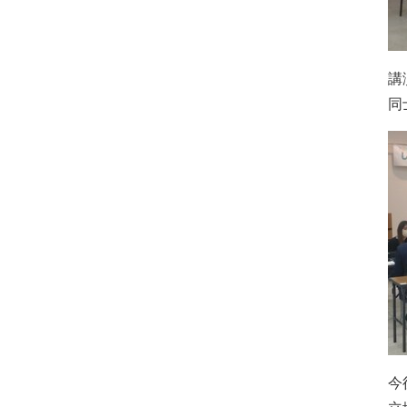
講
同
今