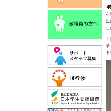
‐
を
生
し
１
学
る