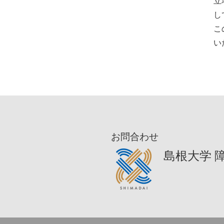
立
し
こ
い
お問合わせ
島根大学 