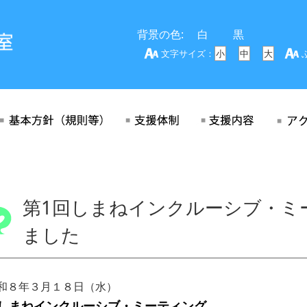
背景の色:
白
黒
文字サイズ：
小
中
大
第1回しまねインクルーシブ・ミ
ました
和８年３月１８日（水）
しまねインクルーシブ・ミーティング