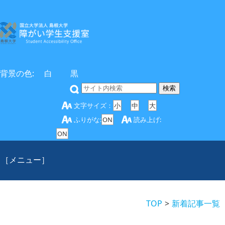
背景の色:
白
黒
文字サイズ：
小
中
大
ふりがな:
ON
読み上げ:
ON
［メニュー］
TOP
新着記事一覧