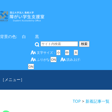
背景の色:
白
黒
文字サイズ：
小
中
大
ふりがな:
ON
読み上げ:
ON
［メニュー］
TOP
新着記事一覧