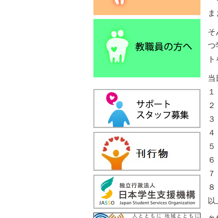
ま
そ
つ
ト
当
１
２
３
４
５
６
７
８
以