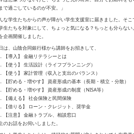
まで過ごしているのが不安。」
んな学生たちからの声が障がい学生支援室に届きました。そこ
学生たちを対象にして、ちょっと気になる？ちっとも分らない
を企画開催しました。
日は、山陰合同銀行様から講師をお招きして、
．【導入】 金融リテラシーとは
．【使う】 生活設計（ライフプランニング）
．【使う】 家計管理（収入と支出のバランス）
．【貯める・増やす】 資産形成の基本（長期・積立・分散）
．【貯める・増やす】 資産形成の制度（NISA等）
．【備える】 社会保険と民間保険
．【借りる】 ローン・クレジット、奨学金
．【注意】 金融トラブル、相談窓口
上のお話をお伺いしました。