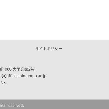
サイトポリシー
1060(大学会館2階)
n[a]office.shimane-u.ac.jp
さい。
hts reserved.