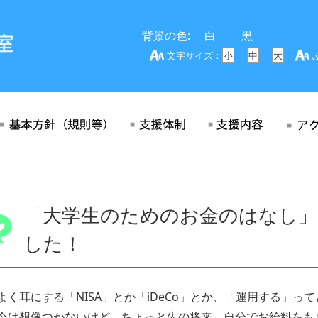
背景の色:
白
黒
文字サイズ：
小
中
大
「大学生のためのお金のはなし
した！
よく耳にする「NISA」とか「iDeCo」とか、「運用する」っ
今は想像つかないけど、ちょっと先の将来、自分でお給料をも