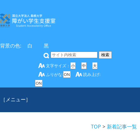
背景の色:
白
黒
文字サイズ：
小
中
大
ふりがな:
ON
読み上げ:
ON
［メニュー］
TOP
新着記事一覧