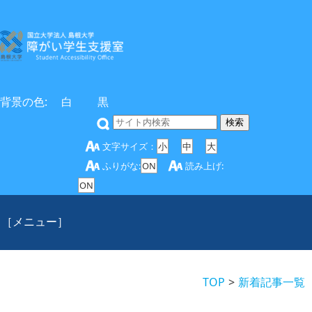
背景の色:
白
黒
文字サイズ：
小
中
大
ふりがな:
ON
読み上げ:
ON
［メニュー］
TOP
新着記事一覧