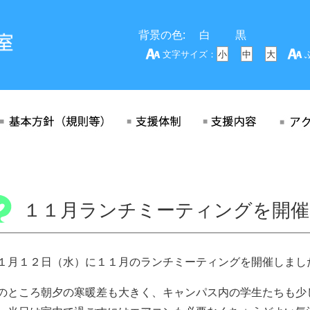
背景の色:
白
黒
文字サイズ：
小
中
大
１１月ランチミーティングを開
１月１２日（水）に１１月のランチミーティングを開催しまし
のところ朝夕の寒暖差も大きく、キャンパス内の学生たちも少