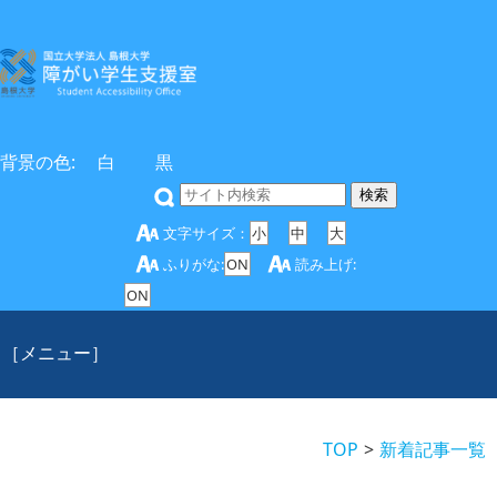
背景の色:
白
黒
文字サイズ：
小
中
大
ふりがな:
ON
読み上げ:
ON
［メニュー］
TOP
新着記事一覧