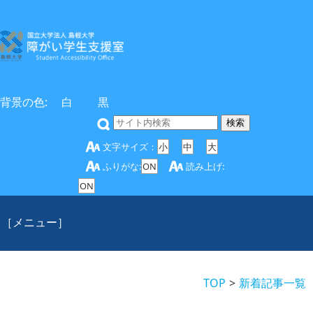
背景の色:
白
黒
文字サイズ：
小
中
大
ふりがな:
ON
読み上げ:
ON
［メニュー］
TOP
新着記事一覧