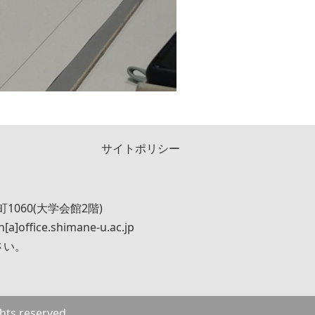
サイトポリシー
1060(大学会館2階)
n[a]office.shimane-u.ac.jp
さい。
hts reserved.