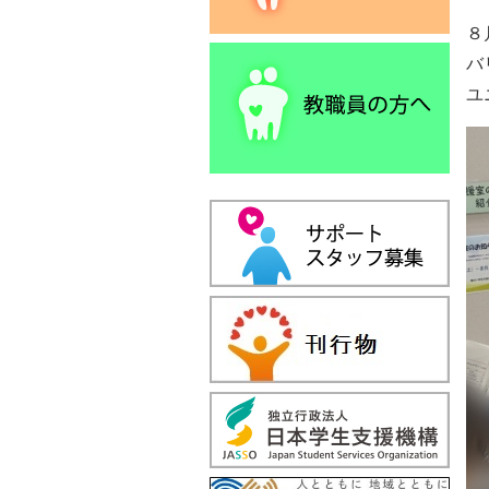
８
バ
ユ