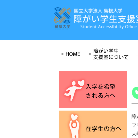
障
フ
大