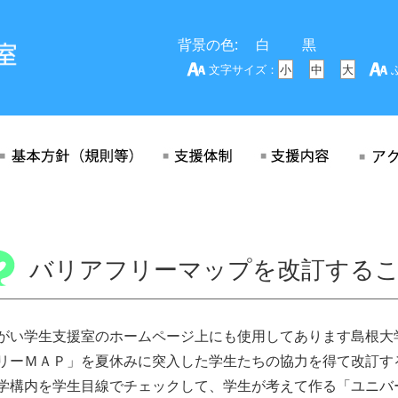
背景の色:
白
黒
文字サイズ：
小
中
大
バリアフリーマップを改訂する
がい学生支援室のホームページ上にも使用してあります島根大
リーＭＡＰ」を夏休みに突入した学生たちの協力を得て改訂す
学構内を学生目線でチェックして、学生が考えて作る「ユニバ