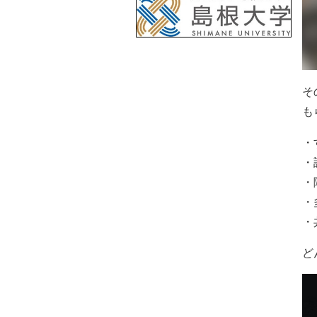
そ
も
・
・
・
・
・
ど