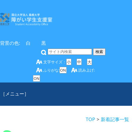
背景の色:
白
黒
文字サイズ：
小
中
大
ふりがな:
ON
読み上げ:
ON
［メニュー］
TOP
新着記事一覧