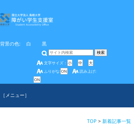
背景の色:
白
黒
文字サイズ：
小
中
大
ふりがな:
ON
読み上げ:
ON
［メニュー］
TOP
新着記事一覧