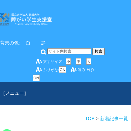
背景の色:
白
黒
文字サイズ：
小
中
大
ふりがな:
ON
読み上げ:
ON
［メニュー］
TOP
新着記事一覧